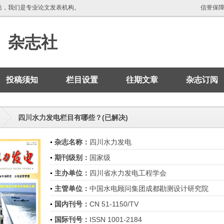
站，我们是专业论文发表机构。
信誉保
 杂志社
投稿须知
栏目设置
往期文章
杂志订阅
四川水力发电栏目有哪些？(已解决)
杂志名称：
四川水力发电
期刊级别：
国家级
主办单位：
四川省水力发电工程学会
主管单位：
中国水电顾问集团成都勘测设计研究院
国内刊号：
CN 51-1150/TV
国际刊号：
ISSN 1001-2184