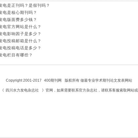
发电是正刊吗？是假刊吗？
发电是核心期刊吗？
发电版面费多少钱？
发电官方网站是什么？
发电影响因子是多少？
发电投稿邮箱是什么？
发电投稿电话是多少？
发电栏目有哪些？
Copyright 2001-2017
400期刊网
版权所有 做最专业学术期刊论文发表网站
是《
四川水力发电杂志社
》官网，如果需要联系官方杂志社，请联系客服索取网站或