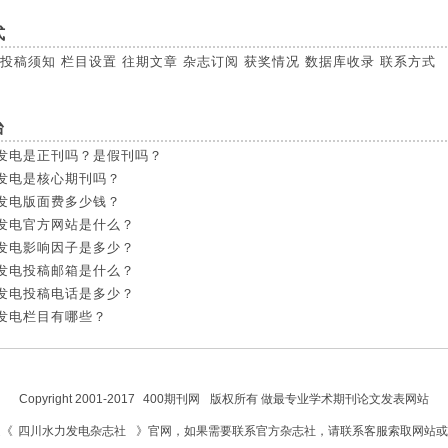
式
投稿须知
栏目设置
往期文章
杂志订阅
获奖情况
数据库收录
联系方式
台
发电是正刊吗？是假刊吗？
发电是核心期刊吗？
发电版面费多少钱？
发电官方网站是什么？
发电影响因子是多少？
发电投稿邮箱是什么？
发电投稿电话是多少？
发电栏目有哪些？
Copyright 2001-2017
400期刊网
版权所有 做最专业学术期刊论文发表网站
是《
四川水力发电杂志社
》官网，如果需要联系官方杂志社，请联系客服索取网站或