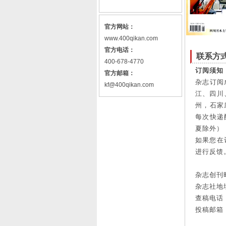
官方网站：
www.400qikan.com
官方电话：
联系方
400-678-4770
订阅须知
官方邮箱：
杂志订阅
kf@400qikan.com
江、四川
州，石家
每次快递
夏除外）
如果您在
进行反馈
杂志创刊时
杂志社地
查稿电话：
投稿邮箱：