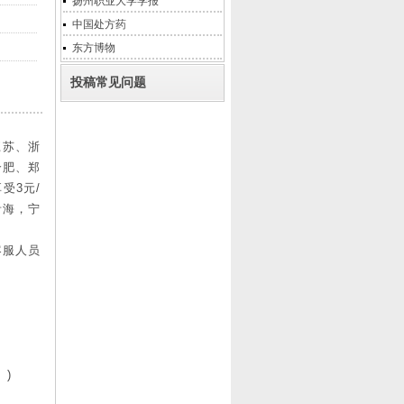
扬州职业大学学报
中国处方药
东方博物
投稿常见问题
江苏、浙
合肥、郑
受3元/
青海，宁
客服人员
。)