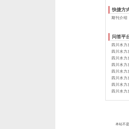
快捷方
期刊介绍
问答平
四川水力
四川水力
四川水力
四川水力
四川水力
四川水力
四川水力
四川水力
本站不