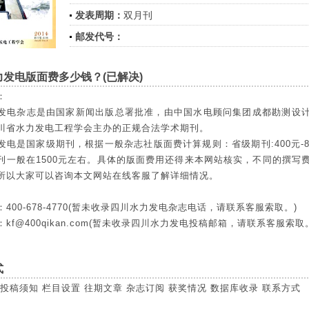
发表周期：
双月刊
邮发代号：
力发电版面费多少钱？(已解决)
：
发电杂志是由国家新闻出版总署批准，由中国水电顾问集团成都勘测设
川省水力发电工程学会主办的正规合法学术期刊。
发电是国家级期刊，根据一般杂志社版面费计算规则：省级期刊:400元-8
刊一般在1500元左右。具体的版面费用还得来本网站核实，不同的撰写
所以大家可以咨询本文网站在线客服了解详细情况。
400-678-4770(暂未收录四川水力发电杂志电话，请联系客服索取。)
kf@400qikan.com(暂未收录四川水力发电投稿邮箱，请联系客服索取
式
投稿须知
栏目设置
往期文章
杂志订阅
获奖情况
数据库收录
联系方式