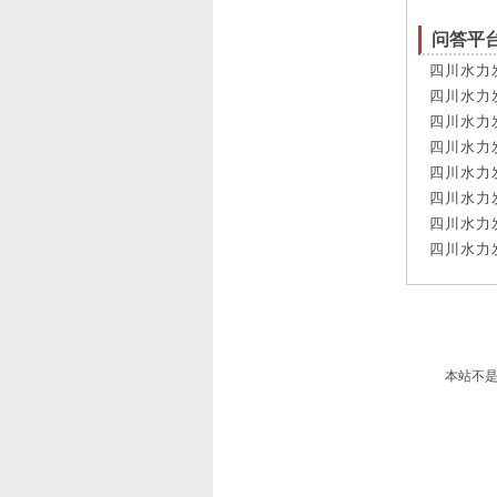
问答平
四川水力
四川水力
四川水力
四川水力
四川水力
四川水力
四川水力
四川水力
本站不